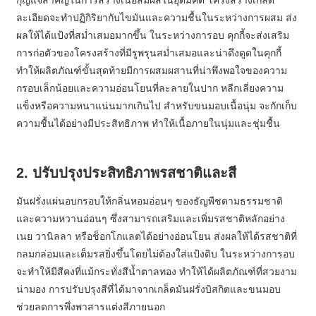
กุญแจสำคัญในการสร้างเนื้อสัมผัสในอุดมคติ โครงสร้างเกล็ด
ละเอียดจะทำปฏิกิริยากับไขมันและความชื้นในระหว่างการผสม ส่ง
ผลให้ได้แป้งที่สม่ำเสมอมากขึ้น ในระหว่างการอบ คุกกี้จะส่งเสริม
การก่อตัวของโครงสร้างที่มีรูพรุนสม่ำเสมอและน่าดึงดูดในคุกกี้
ทำให้ผลิตภัณฑ์ขั้นสุดท้ายมีการผสมผสานที่น่าพึงพอใจของความ
กรอบเล็กน้อยและความอ่อนโยนที่ละลายในปาก หลีกเลี่ยงความ
แข็งหรือความหนาแน่นมากเกินไป สำหรับขนมอบเนื้อนุ่ม จะกักเก็บ
ความชื้นได้อย่างมีประสิทธิภาพ ทำให้เนื้อภายในนุ่มและชุ่มชื้น
2. ปรับปรุงประสิทธิภาพรสชาติและสี
มันฝรั่งแผ่นอบกรอบให้กลิ่นหอมอ่อนๆ ของธัญพืชตามธรรมชาติ
และความหวานอ่อนๆ ซึ่งสามารถเสริมและเพิ่มรสชาติหลักอย่าง
เนย วานิลลา หรือช็อกโกแลตได้อย่างอ่อนโยน ส่งผลให้ได้รสชาติที่
กลมกล่อมและเต็มรสยิ่งขึ้นโดยไม่ต้องใส่แป้งดิบ ในระหว่างการอบ
จะทำให้มีสีคงที่แม้กระทั่งสีน้ำตาลทอง ทำให้ได้ผลิตภัณฑ์ที่สวยงาม
น่ามอง การปรับปรุงสีที่ได้มาจากเกล็ดมันฝรั่งบิสกิตและขนมอบ
ช่วยลดการพึ่งพาสารแต่งสีภายนอก