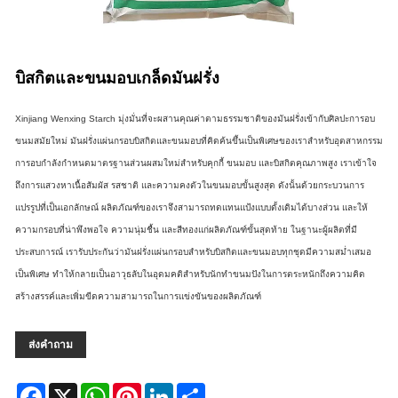
บิสกิตและขนมอบเกล็ดมันฝรั่ง
Xinjiang Wenxing Starch มุ่งมั่นที่จะผสานคุณค่าตามธรรมชาติของมันฝรั่งเข้ากับศิลปะการอบ
ขนมสมัยใหม่ มันฝรั่งแผ่นกรอบบิสกิตและขนมอบที่คิดค้นขึ้นเป็นพิเศษของเราสำหรับอุตสาหกรรม
การอบกำลังกำหนดมาตรฐานส่วนผสมใหม่สำหรับคุกกี้ ขนมอบ และบิสกิตคุณภาพสูง เราเข้าใจ
ถึงการแสวงหาเนื้อสัมผัส รสชาติ และความคงตัวในขนมอบขั้นสูงสุด ดังนั้นด้วยกระบวนการ
แปรรูปที่เป็นเอกลักษณ์ ผลิตภัณฑ์ของเราจึงสามารถทดแทนแป้งแบบดั้งเดิมได้บางส่วน และให้
ความกรอบที่น่าพึงพอใจ ความนุ่มชื้น และสีทองแก่ผลิตภัณฑ์ขั้นสุดท้าย ในฐานะผู้ผลิตที่มี
ประสบการณ์ เรารับประกันว่ามันฝรั่งแผ่นกรอบสำหรับบิสกิตและขนมอบทุกชุดมีความสม่ำเสมอ
เป็นพิเศษ ทำให้กลายเป็นอาวุธลับในอุดมคติสำหรับนักทำขนมปังในการตระหนักถึงความคิด
สร้างสรรค์และเพิ่มขีดความสามารถในการแข่งขันของผลิตภัณฑ์
ส่งคำถาม
Facebook
X
WhatsApp
Pinterest
LinkedIn
Share