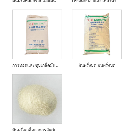
มันฝรั่งทอดกรอบและมันฝรั่งทอด
เหยื่อตกปลาและให้อาหารเกล็ดมันฝรั่ง
การทอดและชุบเกล็ดมันฝรั่ง
มันฝรั่งบด มันฝรั่งบด
มันฝรั่งเกล็ดอาหารสัตว์เลี้ยง