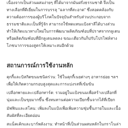
เนื่องจากเป็นส่วนผสมง่ายๆ ที่ได้มาจากมันฝรั่งธรรมชาติ จึงเป็น
ทางเลือกที่ดีเยี่ยมในการบรรลุ "ฉลากที่สะอาด" ซึ่งสอดคล้องกับ
ความต้องการของผู้บริโภคในปัจจุบันสำหรับส่วนประกอบจาก
ธรรมชาติและเป็นที่รู้จัก สามารถใช้ทดแทนแป้งสาลีได้บางส่วน
ทำให้เกิดแนวทางใหม่ในการพัฒนาผลิตภัณฑ์อบที่ปราศจากกลูเตน
หรือผลิตภัณฑ์อบที่มีกลูเตนลดลง ขณะเดียวกันก็ปรับโปรไฟล์ทาง
โภชนาการของสูตรให้เหมาะสมอีกด้วย
สถานการณ์การใช้งานหลัก
คุกกี้และบิสกิตขนมชนิดร่วน: ใช้ในคุกกี้เนยต่างๆ อาหารย่อย ฯลฯ
เพื่อให้เกิดความกรอบสูงสุดและการแบ่งรสที่เข้มข้น
เปลือกพายและเปลือกทาร์ต: รวมอยู่ในแป้งขนมเพื่อสร้างเปลือกที่
นุ่มและเป็นขุยมากขึ้น ซึ่งทนทานต่อความเปียกชื้นจากไส้ที่เปียก
มัฟฟินและสโคน: เพิ่มลงในแป้งเพื่อเพิ่มความชุ่มชื้นภายในและเนื้อ
สัมผัสที่ละเอียดอ่อน
สแน็คเค้กและบาร์พลังงาน: ทำหน้าที่เป็นส่วนผสมหลักในกราโนล่า