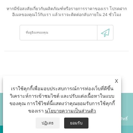
หากมีข้อสงสัยเกี่ยวกับผลิตภัณฑ์หรือรายการราคาของเรา โปรดฝาก
อีเมลของคุณไว้กับเรา แล้วเราจะติดต่อกลับภายใน 24 ชั่วโมง
X
เราใช้คุกกี้เพื่อมอบประสบการณ์การท่องเว็บที่ดีขึ้น
วิเคราะห์การเข้าชมไซต์ และปรับแต่งเนื้อหาในแบบ
ของคุณ การใช้ไซต์นี้แสดงว่าคุณยอมรับการใช้คุกกี้
Link
Sitemap
RSS
Xml
นโยบายความเป็นส่วนตัว
ของเรา
นโยบายความเป็นส่วนตัว
ลิขสิทธิ์© 2026 Xinjiang Wenxing Potato Industry Co., Ltd. สงวนลิขสิทธิ์
ปฏิเสธ
ยอมรับ
วอทส์แอพ
อีเมล