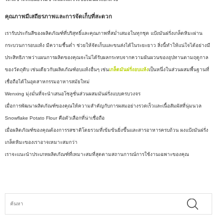
คุณภาพมีเสถียรภาพและการจัดเก็บที่สะดวก
เรารับประกันสีของผลิตภัณฑ์ที่บริสุทธิ์และคุณภาพที่สม่ำเสมอในทุกชุด แป้งมันฝรั่งเกล็ดหิมะผ่าน
กระบวนการอบแห้ง มีความชื้นต่ำ ช่วยให้จัดเก็บและขนส่งได้ในระยะยาว สิ่งนี้ทำให้แน่ใจได้อย่างมี
ประสิทธิภาพว่าแผนการผลิตของคุณจะไม่ได้รับผลกระทบจากความผันผวนของอุปทานตามฤดูกาล
ของวัตถุดิบ เช่นเดียวกับผลิตภัณฑ์อบแห้งอื่นๆ เช่น
เกล็ดมันฝรั่งอบแห้ง
เป็นหนึ่งในส่วนผสมพื้นฐานที่
เชื่อถือได้ในอุตสาหกรรมอาหารสมัยใหม่
Wenxing มุ่งมั่นที่จะนำเสนอโซลูชั่นส่วนผสมมันฝรั่งแบบครบวงจร
เมื่อการพัฒนาผลิตภัณฑ์ของคุณให้ความสำคัญกับการผสมอย่างรวดเร็วและเนื้อสัมผัสที่นุ่มนวล
Snowflake Potato Flour คือตัวเลือกที่น่าเชื่อถือ
เมื่อผลิตภัณฑ์ของคุณต้องการรสชาติโดยรวมที่เข้มข้นยิ่งขึ้นและสารอาหารครบถ้วน ผงแป้งมันฝรั่ง
เกล็ดหิมะของเราอาจเหมาะสมกว่า
เราจะแนะนำประเภทผลิตภัณฑ์ที่เหมาะสมที่สุดตามสถานการณ์การใช้งานเฉพาะของคุณ