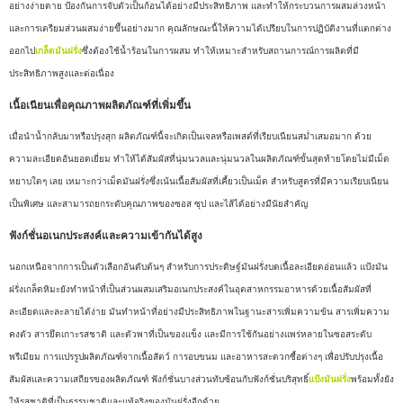
อย่างง่ายดาย ป้องกันการจับตัวเป็นก้อนได้อย่างมีประสิทธิภาพ และทำให้กระบวนการผสมล่วงหน้า
และการเตรียมส่วนผสมง่ายขึ้นอย่างมาก คุณลักษณะนี้ให้ความได้เปรียบในการปฏิบัติงานที่แตกต่าง
ออกไป
เกล็ดมันฝรั่ง
ซึ่งต้องใช้น้ำร้อนในการผสม ทำให้เหมาะสำหรับสถานการณ์การผลิตที่มี
ประสิทธิภาพสูงและต่อเนื่อง
เนื้อเนียนเพื่อคุณภาพผลิตภัณฑ์ที่เพิ่มขึ้น
เมื่อนำน้ำกลับมาหรือปรุงสุก ผลิตภัณฑ์นี้จะเกิดเป็นเจลหรือเพสต์ที่เรียบเนียนสม่ำเสมอมาก ด้วย
ความละเอียดอันยอดเยี่ยม ทำให้ได้สัมผัสที่นุ่มนวลและนุ่มนวลในผลิตภัณฑ์ขั้นสุดท้ายโดยไม่มีเม็ด
หยาบใดๆ เลย เหมาะกว่าเม็ดมันฝรั่งซึ่งเน้นเนื้อสัมผัสที่เคี้ยวเป็นเม็ด สำหรับสูตรที่มีความเรียบเนียน
เป็นพิเศษ และสามารถยกระดับคุณภาพของซอส ซุป และไส้ได้อย่างมีนัยสำคัญ
ฟังก์ชั่นอเนกประสงค์และความเข้ากันได้สูง
นอกเหนือจากการเป็นตัวเลือกอันดับต้นๆ สำหรับการประดิษฐ์มันฝรั่งบดเนื้อละเอียดอ่อนแล้ว แป้งมัน
ฝรั่งเกล็ดหิมะยังทำหน้าที่เป็นส่วนผสมเสริมอเนกประสงค์ในอุตสาหกรรมอาหารด้วยเนื้อสัมผัสที่
ละเอียดและละลายได้ง่าย มันทำหน้าที่อย่างมีประสิทธิภาพในฐานะสารเพิ่มความข้น สารเพิ่มความ
คงตัว สารยึดเกาะรสชาติ และตัวพาที่เป็นของแข็ง และมีการใช้กันอย่างแพร่หลายในซอสระดับ
พรีเมียม การแปรรูปผลิตภัณฑ์จากเนื้อสัตว์ การอบขนม และอาหารสะดวกซื้อต่างๆ เพื่อปรับปรุงเนื้อ
สัมผัสและความเสถียรของผลิตภัณฑ์ ฟังก์ชั่นบางส่วนทับซ้อนกับฟังก์ชั่นบริสุทธิ์
แป้งมันฝรั่ง
พร้อมทั้งยัง
ให้รสชาติที่เป็นธรรมชาติและแท้จริงของมันฝรั่งอีกด้วย