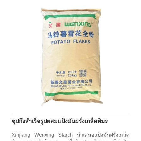
ซุปกึ่งสำเร็จรูปผสมแป้งมันฝรั่งเกล็ดหิมะ
Xinjiang Wenxing Starch นำเสนอแป้งมันฝรั่งเกล็ด