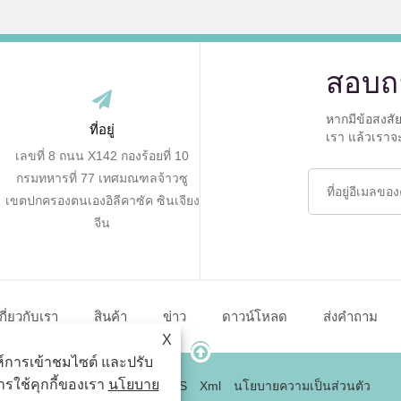
สอบถ
หากมีข้อสงสั
ที่อยู่
เรา แล้วเราจ
เลขที่ 8 ถนน X142 กองร้อยที่ 10
กรมทหารที่ 77 เทศมณฑลจ้าวซู
เขตปกครองตนเองอิลีคาซัค ซินเจียง
จีน
กี่ยวกับเรา
สินค้า
ข่าว
ดาวน์โหลด
ส่งคำถาม
X
ะห์การเข้าชมไซต์ และปรับ
รใช้คุกกี้ของเรา
นโยบาย
Link
Sitemap
RSS
Xml
นโยบายความเป็นส่วนตัว