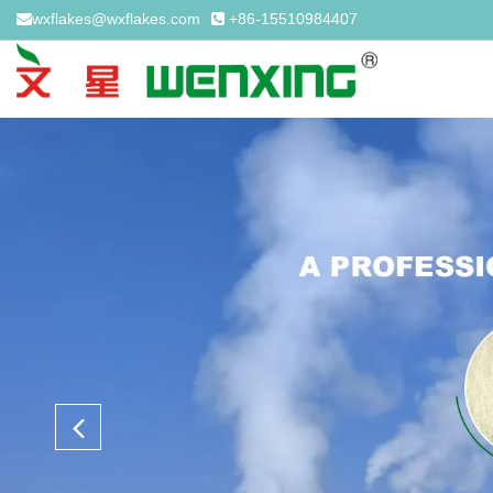
wxflakes@wxflakes.com
+86-15510984407